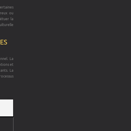
ertaines
ureux ou
étuer la
ulturelle
DES
nnel. La
otions et
ants. La
rocessus