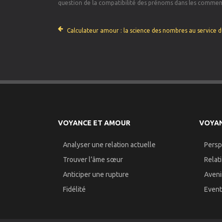
question de la compatibilité des prénoms dans les comment
Calculateur amour : la science des nombres au service 
VOYANCE ET AMOUR
VOYAN
Analyser une relation actuelle
Persp
Trouver l’âme sœur
Relat
Anticiper une rupture
Aveni
Fidélité
Event