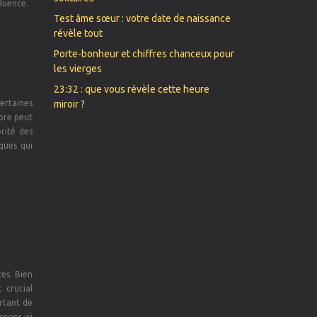
fluence.
Test âme sœur : votre date de naissance
révèle tout
Porte-bonheur et chiffres chanceux pour
les vierges
23:32 : que vous révèle cette heure
Certaines
miroir ?
nore peut
orité des
ques qui
tes. Bien
 crucial
ortant de
erons ici