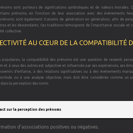
énoms sont porteurs de significations symboliques et de valeurs morales. C
 certains prénoms, en fonction de leur association avec des événements he
es prénoms sont également transmis de génération en génération, afin de perp
tres et les descendants. Ces traditions témoignent de l’importance sociale et c
té collective.
JECTIVITÉ AU CŒUR DE LA COMPATIBILITÉ 
s populaires, la compatibilité des prénoms est une question de ressenti perso
 et à ceux des autres est subjective et influencée par ses expériences, ses ém
 souvenirs d’enfance, à des relations significatives ou à des événements marqu
formule ou à une analyse objective, mais doit être considérée comme un p
é dans la perception des noms.
act sur la perception des prénoms
rmation d’associations positives ou négatives.