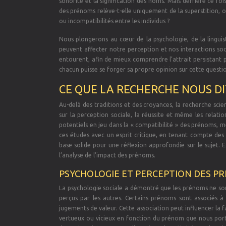
sonorité et la signification des noms. Mais derrière ce fo
des prénoms relève-t-elle uniquement de la superstition, o
ou incompatibilités entre les individus ?
Nous plongerons au cœur de la psychologie, de la lingu
peuvent affecter notre perception et nos interactions soci
entourent, afin de mieux comprendre l’attrait persistant p
chacun puisse se forger sa propre opinion sur cette questio
CE QUE LA RECHERCHE NOUS DI
Au-delà des traditions et des croyances, la recherche sci
sur la perception sociale, la réussite et même les relatio
potentiels en jeu dans la « compatibilité » des prénoms, mê
ces études avec un esprit critique, en tenant compte des
base solide pour une réflexion approfondie sur le sujet. E
l’analyse de l’impact des prénoms.
PSYCHOLOGIE ET PERCEPTION DES PR
La psychologie sociale a démontré que les prénoms ne son
perçus par les autres. Certains prénoms sont associés à 
jugements de valeur. Cette association peut influencer la f
vertueux ou vicieux en fonction du prénom que nous porto