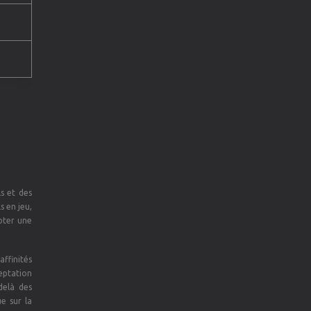
ls et des
s en jeu,
opter une
affinités
eptation
delà des
e sur la