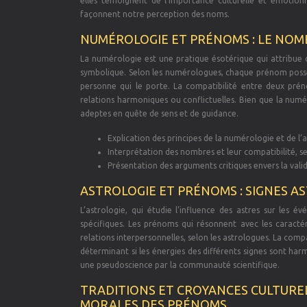
elles témoignent de l’importance culturelle et émotio
façonnent notre perception des noms.
NUMÉROLOGIE ET PRÉNOMS : LE NOMB
La numérologie est une pratique ésotérique qui attribue d
symbolique. Selon les numérologues, chaque prénom possèd
personne qui le porte. La compatibilité entre deux pré
relations harmoniques ou conflictuelles. Bien que la nu
adeptes en quête de sens et de guidance.
Explication des principes de la numérologie et de l’
Interprétation des nombres et leur compatibilité, s
Présentation des arguments critiques envers la valid
ASTROLOGIE ET PRÉNOMS : SIGNES A
L’astrologie, qui étudie l’influence des astres sur les 
spécifiques. Les prénoms qui résonnent avec les caractéri
relations interpersonnelles, selon les astrologues. La comp
déterminant si les énergies des différents signes sont h
une pseudoscience par la communauté scientifique.
TRADITIONS ET CROYANCES CULTUREL
MORALES DES PRÉNOMS