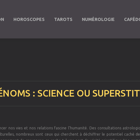
ON
HOROSCOPES
TAROTS
NUMÉROLOGIE
CAFÉD
ÉNOMS : SCIENCE OU SUPERSTIT
encer nos vies et nos relations fascine l’humanité. Des consultations astrolog
lturelles, nombreux sont ceux qui cherchent à déchiffrer le potentiel caché de