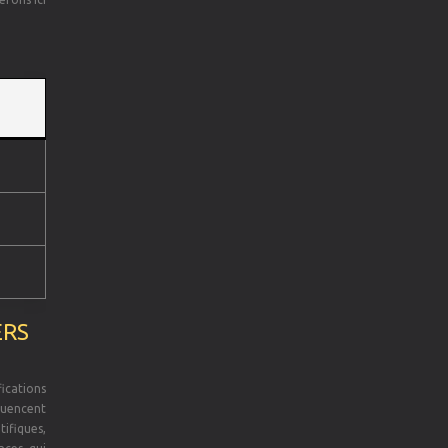
ERS
ications
luencent
tifiques,