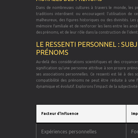
Dans de nombreuses cultures à travers le monde, les pr
traditions interdisent ou encouragent l’utilisation de
malheureux, des figures historiques ou des divinités. L
mémoire familiale et de renforcer les liens entre les ancê
des prénoms, et de leur rôle dans la construction de l’identi
LE RESSENTI PERSONNEL : SUB
PRÉNOMS
Au-delà des considérations scientifiques et des croyance
signification qu’une personne attribue à son propre prénom
ses associations personnelles. Ce ressenti est lié à des
compatibilité des prénoms ne peut être réduite à une 
dynamique et évolutif. Explorons l’impact de la subjectivit
Facteur d’Influence
Imp
Expériences personnelles
Fo