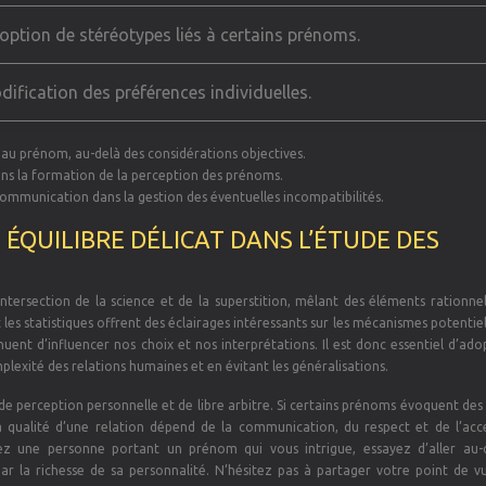
option de stéréotypes liés à certains prénoms.
ification des préférences individuelles.
 au prénom, au-delà des considérations objectives.
dans la formation de la perception des prénoms.
 communication dans la gestion des éventuelles incompatibilités.
 ÉQUILIBRE DÉLICAT DANS L’ÉTUDE DES
intersection de la science et de la superstition, mêlant des éléments rationne
et les statistiques offrent des éclairages intéressants sur les mécanismes potentiel
inuent d’influencer nos choix et nos interprétations. Il est donc essentiel d’ad
lexité des relations humaines et en évitant les généralisations.
 de perception personnelle et de libre arbitre. Si certains prénoms évoquent des 
la qualité d’une relation dépend de la communication, du respect et de l’acc
rez une personne portant un prénom qui vous intrigue, essayez d’aller au-
par la richesse de sa personnalité. N’hésitez pas à partager votre point de vu