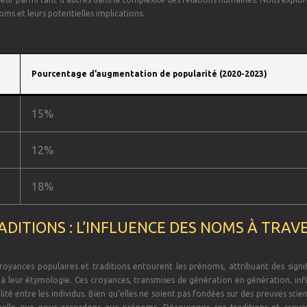
oms et leurs potentielles implications.
Pourcentage d’augmentation de popularité (2020-2023)
15%
12%
18%
DITIONS : L’INFLUENCE DES NOMS À TRAV
royances populaires et traditions entourent les prénoms, attribuant des signif
 à leur étymologie. Ces croyances, transmises de génération en génération, inf
é entre les individus. Bien qu’elles ne soient pas fondées sur des preuves scien