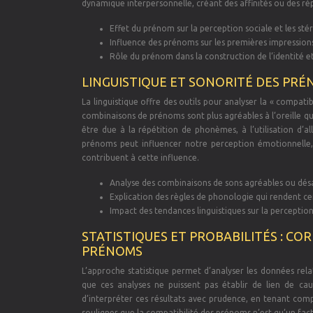
dynamique interpersonnelle, créant des affinités ou des rép
Effet du prénom sur la perception sociale et les st
Influence des prénoms sur les premières impressions 
Rôle du prénom dans la construction de l’identité et
LINGUISTIQUE ET SONORITÉ DES PRÉ
La linguistique offre des outils pour analyser la « compati
combinaisons de prénoms sont plus agréables à l’oreille qu
être due à la répétition de phonèmes, à l’utilisation d’al
prénoms peut influencer notre perception émotionnelle, é
contribuent à cette influence.
Analyse des combinaisons de sons agréables ou désagr
Explication des règles de phonologie qui rendent c
Impact des tendances linguistiques sur la perception 
STATISTIQUES ET PROBABILITÉS : CO
PRÉNOMS
L’approche statistique permet d’analyser les données relat
que ces analyses ne puissent pas établir de lien de caus
d’interpréter ces résultats avec prudence, en tenant comp
souligner que la compatibilité des prénoms n’est qu’un fac