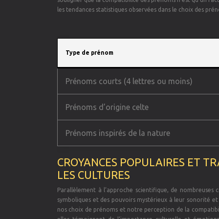
les tendances statistiques observées dans le choix des prén
Type de prénom
Prénoms courts (4 lettres ou moins)
Prénoms d’origine celte
Prénoms inspirés de la nature
CROYANCES POPULAIRES ET TRA
LES CULTURES
Parallèlement à l’approche scientifique, de nombreuses c
symboliques et des pouvoirs mystérieux à leur sonorité et
nos choix de prénoms et notre perception de la compatibilit