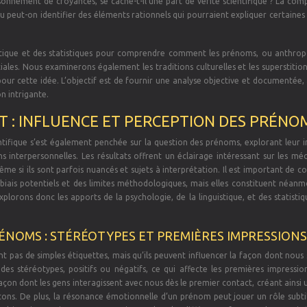
isonnement de croyances, se cache-t-il une part de vérité scientifique ? La comp
u peut-on identifier des éléments rationnels qui pourraient expliquer certaines 
istique et des statistiques pour comprendre comment les prénoms, ou anthro
ales. Nous examinerons également les traditions culturelles et les superstition
our cette idée. L’objectif est de fournir une analyse objective et documentée,
n intrigante.
T : INFLUENCE ET PERCEPTION DES PRÉNO
entifique s’est également penchée sur la question des prénoms, explorant leur 
ns interpersonnelles. Les résultats offrent un éclairage intéressant sur les m
me si ils sont parfois nuancés et sujets à interprétation. Il est important de c
 biais potentiels et des limites méthodologiques, mais elles constituent néanm
xplorons donc les apports de la psychologie, de la linguistique, et des statisti
ÉNOMS : STÉRÉOTYPES ET PREMIÈRES IMPRESSIONS
t pas de simples étiquettes, mais qu’ils peuvent influencer la façon dont nou
des stéréotypes, positifs ou négatifs, ce qui affecte les premières impression
açon dont les gens interagissent avec nous dès le premier contact, créant ainsi 
ns. De plus, la résonance émotionnelle d’un prénom peut jouer un rôle subtil