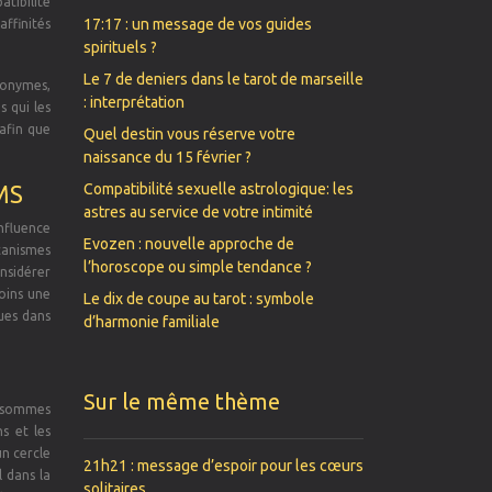
atibilité
17:17 : un message de vos guides
affinités
spirituels ?
Le 7 de deniers dans le tarot de marseille
ponymes,
: interprétation
s qui les
 afin que
Quel destin vous réserve votre
naissance du 15 février ?
MS
Compatibilité sexuelle astrologique: les
astres au service de votre intimité
influence
Evozen : nouvelle approche de
écanismes
l’horoscope ou simple tendance ?
onsidérer
oins une
Le dix de coupe au tarot : symbole
ques dans
d’harmonie familiale
Sur le même thème
s sommes
s et les
un cercle
21h21 : message d’espoir pour les cœurs
 dans la
solitaires