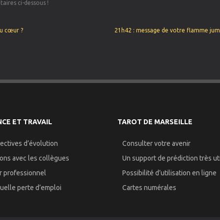
aires ci-dessous !
du cœur ?
21h42 : message de votre flamme jume
CE ET TRAVAIL
TAROT DE MARSEILLE
ectives d’évolution
Consulter votre avenir
ions avec les collègues
Un support de prédiction très uti
r professionnel
Possibilité d’utilisation en ligne
uelle perte d’emploi
Cartes numérales