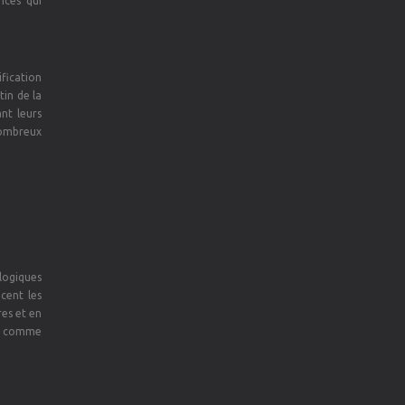
nces qui
ification
in de la
nt leurs
nombreux
logiques
ncent les
res et en
ée comme