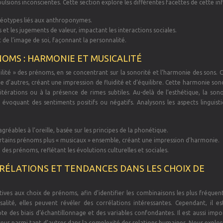
ulsions inconscientes. Cette section explore les différentes facettes de cette in
éréotypes liés aux anthroponymes.
et les jugements de valeur, impactant les interactions sociales.
 de l’image de soi, façonnant la personnalité.
NOMS : HARMONIE ET MUSICALITÉ
bilité » des prénoms, en se concentrant sur la sonorité et l’harmonie des sons. 
e d’autres, créant une impression de fluidité et d’équilibre. Cette harmonie so
litérations ou à la présence de rimes subtiles. Au-delà de l’esthétique, la son
voquant des sentiments positifs ou négatifs. Analysons les aspects linguisti
éables à l’oreille, basée sur les principes de la phonétique.
ertains prénoms plus « musicaux » ensemble, créant une impression d’harmonie.
des prénoms, reflétant les évolutions culturelles et sociales.
RRÉLATIONS ET TENDANCES DANS LES CHOIX DE
ives aux choix de prénoms, afin d’identifier les combinaisons les plus fréquen
alité, elles peuvent révéler des corrélations intéressantes. Cependant, il est
te des biais d’échantillonnage et des variables confondantes. Il est aussi imp
teur parmi tant d’autres dans la complexité des relations humaines. Nous explor