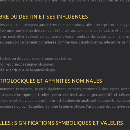
nnelle que nous accordons aux prénoms. Découvrons ces traditions et croya
RE DU DESTIN ET SES INFLUENCES
es valeurs numériques aux lettres et aux nombres, afin d’interpréter leur sign
e un « nombre du destin » qui révèle des aspects de la personnalité et du dest
noms peut être évaluée en comparant leurs nombres du destin et en analysa
mérologie soit largement considérée comme une pseudoscience, elle attire de 
attribution de valeurs numériques aux lettres.
elon les principes numérologiques.
ité scientifique de la numérologie.
STROLOGIQUES ET AFFINITÉS NOMINALES
événements terrestres, associe également certains prénoms à des signes astro
stiques d’un signe particulier renforcent les traits de personnalité et influe
atibilité astrologique des prénoms est évaluée en analysant les aspects planétai
armonieuses ou conflictuelles. Comme la numérologie, l’astrologie est considér
LES : SIGNIFICATIONS SYMBOLIQUES ET VALEURS