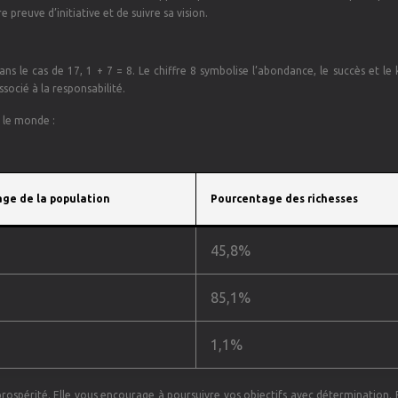
re preuve d’initiative et de suivre sa vision.
 le cas de 17, 1 + 7 = 8. Le chiffre 8 symbolise l’abondance, le succès et le 
ssocié à la responsabilité.
s le monde :
ge de la population
Pourcentage des richesses
45,8%
85,1%
1,1%
rospérité. Elle vous encourage à poursuivre vos objectifs avec détermination. 