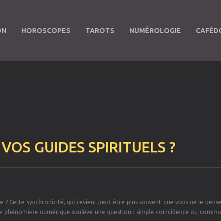
ON
HOROSCOPES
TAROTS
NUMÉROLOGIE
CAFÉD
 VOS GUIDES SPIRITUELS ?
 ? Cette synchronicité, qui revient peut-être plus souvent que vous ne le pens
, ce phénomène numérique soulève une question : simple coïncidence ou commu