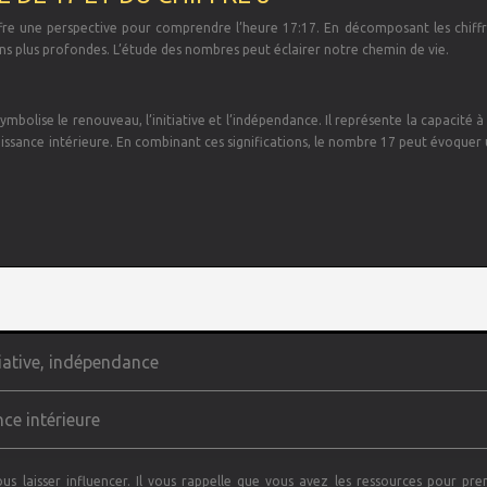
fre une perspective pour comprendre l’heure 17:17. En décomposant les chiffr
ons plus profondes. L’étude des nombres peut éclairer notre chemin de vie.
mbolise le renouveau, l’initiative et l’indépendance. Il représente la capacité à
connaissance intérieure. En combinant ces significations, le nombre 17 peut évoquer
iative, indépendance
nce intérieure
ous laisser influencer. Il vous rappelle que vous avez les ressources pour pre