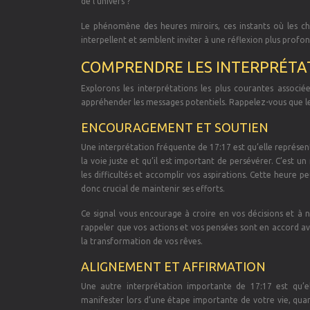
de l’univers ?
Le phénomène des heures miroirs, ces instants où les chi
interpellent et semblent inviter à une réflexion plus profon
COMPRENDRE LES INTERPRÉTAT
Explorons les interprétations les plus courantes associé
appréhender les messages potentiels. Rappelez-vous que leu
ENCOURAGEMENT ET SOUTIEN
Une interprétation fréquente de 17:17 est qu’elle représe
la voie juste et qu’il est important de persévérer. C’est 
les difficultés et accomplir vos aspirations. Cette heure 
donc crucial de maintenir ses efforts.
Ce signal vous encourage à croire en vos décisions et à 
rappeler que vos actions et vos pensées sont en accord ave
la transformation de vos rêves.
ALIGNEMENT ET AFFIRMATION
Une autre interprétation importante de 17:17 est qu’el
manifester lors d’une étape importante de votre vie, quand