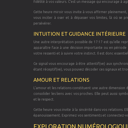
fidélité à vos valeurs. C’est un message qui encourage à ag
Cette heure miroir vous invite à vous affirmer pleinement, s
vous inciter à oser et à dépasser vos limites, là où se p
persévérer.
INTUITION ET GUIDANCE INTÉRIEURE
Une autre interprétation possible de 17:17 est qu’elle re
apparaître face à une décision importante ou en période d
votre ressenti et à suivre votre instinct. Il est donc essentie
Ce signal vous encourage à être attentif(ve) aux synchroni
étant réceptif(ve), vous pouvez décoder ces signaux et tr
AMOUR ET RELATIONS
L’amour et les relations constituent une autre dimension d
consolider les liens avec vos proches. Elle peut aussi symbo
et le respect.
Cette heure vous invite à la sincérité dans vos relations.
épanouissement. Exprimez vos sentiments et connectez-vou
EXPLORATION NUMÉROLOGIQUE 