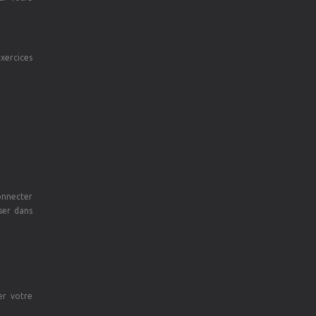
exercices
connecter
ser dans
er votre