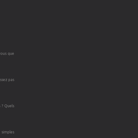
-vous que
issez pas
s ? Quels
 simples