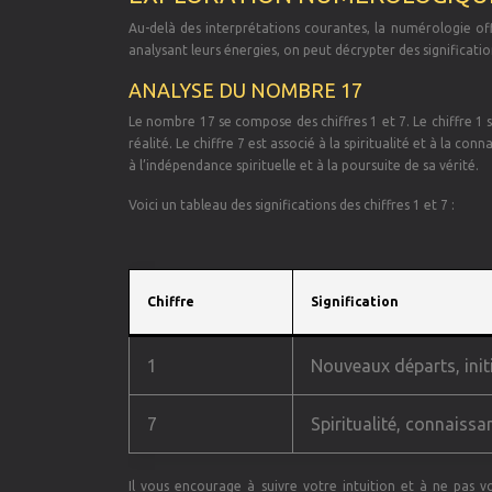
Au-delà des interprétations courantes, la numérologie of
analysant leurs énergies, on peut décrypter des significati
ANALYSE DU NOMBRE 17
Le nombre 17 se compose des chiffres 1 et 7. Le chiffre 1 sy
réalité. Le chiffre 7 est associé à la spiritualité et à la 
à l’indépendance spirituelle et à la poursuite de sa vérité.
Voici un tableau des significations des chiffres 1 et 7 :
Chiffre
Signification
1
Nouveaux départs, init
7
Spiritualité, connaissa
Il vous encourage à suivre votre intuition et à ne pas v