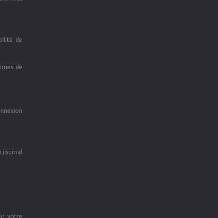
ilité de
ermes de
onnexion
n journal
ur votre