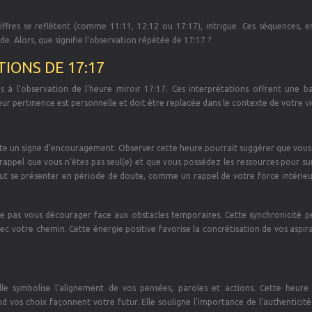
ffres se reflètent (comme 11:11, 12:12 ou 17:17), intrigue. Ces séquences, en
de. Alors, que signifie l’observation répétée de 17:17 ?
IONS DE 17:17
es à l’observation de l’heure miroir 17:17. Ces interprétations offrent une b
r pertinence est personnelle et doit être replacée dans le contexte de votre vi
nte un signe d’encouragement. Observer cette heure pourrait suggérer que vous 
un rappel que vous n’êtes pas seul(e) et que vous possédez les ressources pour 
peut se présenter en période de doute, comme un rappel de votre force intérieur
ne pas vous décourager face aux obstacles temporaires. Cette synchronicité p
c votre chemin. Cette énergie positive favorise la concrétisation de vos aspir
le symbolise l’alignement de vos pensées, paroles et actions. Cette heure
 vos choix façonnent votre futur. Elle souligne l’importance de l’authenticité