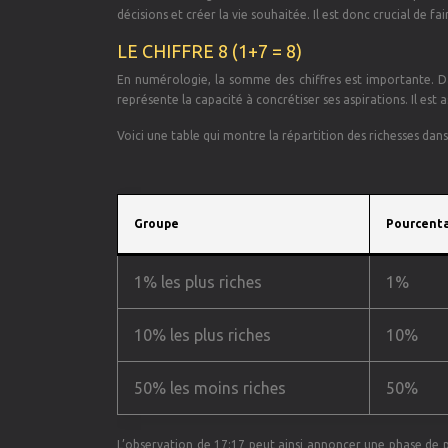
décisions et créer la vie souhaitée. Il est donc crucial de fai
LE CHIFFRE 8 (1+7 = 8)
En numérologie, la somme des chiffres est importante. Dans
représente la capacité à concrétiser ses aspirations. Il est a
Voici une table qui montre la répartition des richesses dan
Groupe
Pourcenta
1% les plus riches
1%
10% les plus riches
10%
50% les moins riches
50%
L’observation de 17:17 peut ainsi annoncer une phase de p