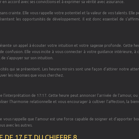
ir en accord avec ses convictions et à exprimer sa vérité avec assurance.
ans crainte. Elle vous rappelle votre potentiel et la valeur de vos talents. Elle p
résentent les opportunités de développement. Il est donc essentiel de s’affirm
présente un appel à écouter votre intuition et votre sagesse profonde. Cette h
e confusion. Elle vous incite à vous connecter à votre guidance intérieure, à 
l de s’appuyer sur son intuition.
cités qui se présentent. Les heures miroirs sont une façon d’attirer notre atte
ouver les réponses que vous cherchez.
e l’interprétation de 17:17. Cette heure peut annoncer l’arrivée de l’amour, ou 
liser l’harmonie relationnelle et vous encourager à cultiver l’affection, la bien
 Elle vous rappelle que l’amour est une force capable de soigner et d’apporter b
s avec les autres.
DE 17 ET DU CHIFFRE 8