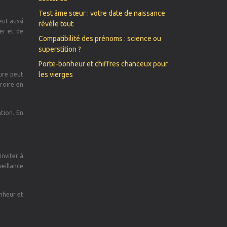
Test âme sœur : votre date de naissance
eut aussi
révèle tout
er et de
Compatibilité des prénoms : science ou
superstition ?
Porte-bonheur et chiffres chanceux pour
les vierges
eure peut
croire en
ntion. En
inviter à
veillance
onheur et