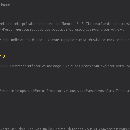
éthique.
ent une interprétation nuancée de l’heure 17:17. Elle représente une possib
al d’espoir qui vous rappelle que vous avez les ressources pour créer votre vie.
s spirituelle et matérielle. Elle vous rappelle que la réussite se mesure en t
 ?
 17:17. Comment intégrer ce message ? Voici des pistes pour explorer votre c
Prenez le temps de réfléchir à vos motivations, vos rêves et vos désirs. Tenez u
 votre intuition. Trouvez un lieu calme, détendez-vous et concentrez-vous s