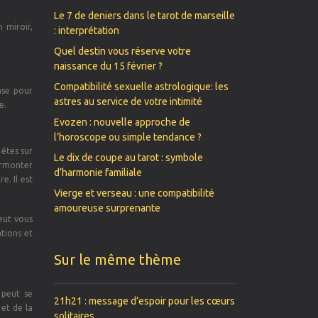
Le 7 de deniers dans le tarot de marseille
 miroir,
: interprétation
Quel destin vous réserve votre
naissance du 15 février ?
Compatibilité sexuelle astrologique: les
ase pour
astres au service de votre intimité
e.
Evozen : nouvelle approche de
l’horoscope ou simple tendance ?
êtes sur
Le dix de coupe au tarot : symbole
surmonter
d’harmonie familiale
e. Il est
Vierge et verseau : une compatibilité
amoureuse surprenante
eut vous
ations et
Sur le même thème
 peut se
21h21 : message d’espoir pour les cœurs
 et de la
solitaires