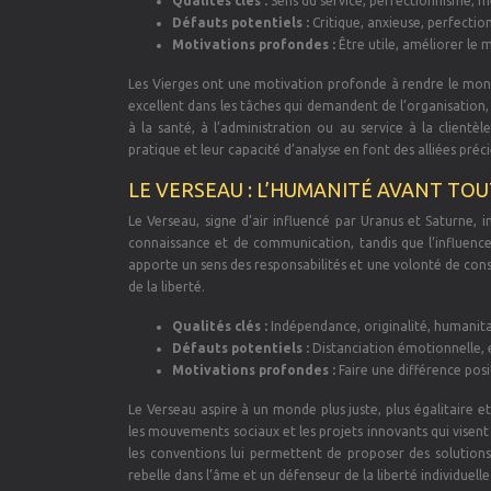
Qualités clés :
Sens du service, perfectionnisme, mé
Défauts potentiels :
Critique, anxieuse, perfection
Motivations profondes :
Être utile, améliorer le 
Les Vierges ont une motivation profonde à rendre le monde
excellent dans les tâches qui demandent de l’organisation, d
à la santé, à l’administration ou au service à la clientè
pratique et leur capacité d’analyse en font des alliées pré
LE VERSEAU : L’HUMANITÉ AVANT TOU
Le Verseau, signe d’air influencé par Uranus et Saturne, i
connaissance et de communication, tandis que l’influence d
apporte un sens des responsabilités et une volonté de cons
de la liberté.
Qualités clés :
Indépendance, originalité, humanitar
Défauts potentiels :
Distanciation émotionnelle, e
Motivations profondes :
Faire une différence posi
Le Verseau aspire à un monde plus juste, plus égalitaire e
les mouvements sociaux et les projets innovants qui visent
les conventions lui permettent de proposer des solutions
rebelle dans l’âme et un défenseur de la liberté individuelle