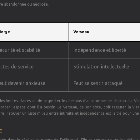
être abandonnée ou négligée.
ierge
Verseau
écurité et stabilité
Indépendance et liberté
ctes de service
Stimulation intellectuelle
eut devenir anxieuse
Peut se sentir attaqué
r des limites claires et de respecter les besoins d’autonomie de chacun. La Vi
rder l’espace dont il a besoin. Le Verseau, de son côté, doit rassurer la Vier
e. Trouver un juste milieu entre intimité et indépendance est la clé pour une 
E
 dans le réel et soucieuse de l’efficacité. Elle se concentre sur les détails, 