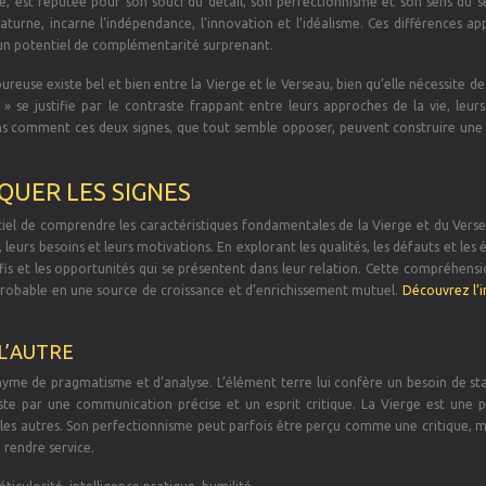
, est réputée pour son souci du détail, son perfectionnisme et son sens du se
Saturne, incarne l’indépendance, l’innovation et l’idéalisme. Ces différences a
 un potentiel de complémentarité surprenant.
euse existe bel et bien entre la Vierge et le Verseau, bien qu’elle nécessite de
» se justifie par le contraste frappant entre leurs approches de la vie, leurs
s comment ces deux signes, que tout semble opposer, peuvent construire une 
QUER LES SIGNES
ntiel de comprendre les caractéristiques fondamentales de la Vierge et du Vers
 leurs besoins et leurs motivations. En explorant les qualités, les défauts et les
is et les opportunités qui se présentent dans leur relation. Cette compréhensi
obable en une source de croissance et d’enrichissement mutuel.
Découvrez l’i
 L’AUTRE
yme de pragmatisme et d’analyse. L’élément terre lui confère un besoin de stab
este par une communication précise et un esprit critique. La Vierge est une 
les autres. Son perfectionnisme peut parfois être perçu comme une critique, ma
 rendre service.