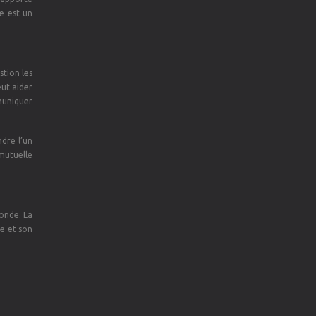
e est un
stion les
eut aider
mmuniquer
ndre l’un
 mutuelle
onde. La
re et son