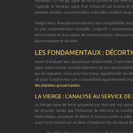
humaines. La Vierge, signe de terre gouverné par Mercure
l’opposé, le Verseau, signe d’air influencé par Uranus et 
peuvent sembler insurmontables, mais elles recèlent aussi
Malgré leurs divergences évidentes, une compatibilité amour
et une compréhension mutuelle. L’adjectif « surprenante 
émotionnels et leurs styles de communication. Découvron
épanouissante et durable.
LES FONDAMENTAUX : DÉCORTI
Avant d’analyser leur dynamique relationnelle, il est esse
signe solaire influe considérablement sur leur personnalité,
qui les régissent, nous pourrons mieux appréhender les déf
clé pour transformer une compatibilité apparemment impr
des planètes gouvernantes.
LA VIERGE : L’ANALYSE AU SERVICE DE
La Vierge, signe de terre gouverné par Mercure, est synon
de sécurité, tandis que l’influence de Mercure se manif
méthodique, soucieuse du détail et toujours prête à aider 
avant tout motivé par un désir d’améliorer les choses et de