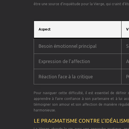
être une source d’inquiétude pour la Vierge, qui craint d’
Aspect
V
Besoin émotionnel principal
S
Expression de l’affection
A
Réaction face à la critique
P
Pour naviguer cette difficulté, il est essentiel de défini
apprendre à faire confiance à son partenaire et à lui acco
témoigner son amour et son affection de manière régulièr
harmonieuse.
LE PRAGMATISME CONTRE L’IDÉALISM
La Vierge aborde la vie avec une approche pratique, ancrée