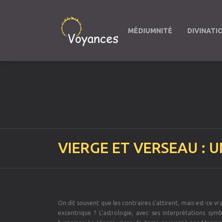
MÉDIUMNITÉ
DIVINATI
VIERGE ET VERSEAU :
On dit souvent que les contraires s’attirent, mais est-ce 
excentrique ? L’astrologie, avec ses interprétations sym