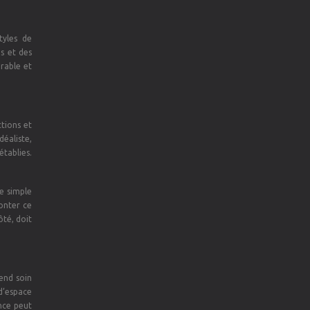
tyles de
s et des
urable et
tions et
éaliste,
établies.
ne simple
onter ce
ôté, doit
rend soin
 d’espace
ance peut