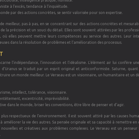
ticulosité, intelligence pratique, humilité.
niste à l’excès, tendance à l’inquiétude.
monde par des actions concrètes, se sentir valorisée pour son expertise.
 meilleur, pas à pas, en se concentrant sur des actions concrètes et mesurable
e la précision et un souci du détail. Elles sont souvent attirées par les professi
le, où elles peuvent mettre leurs compétences au service des autres. Leur inte
cieuses dans la résolution de problèmes et l’amélioration des processus.
T
ncarne l’indépendance, l’innovation et l’idéalisme. L’élément air lui confère un
’Uranus se traduit par un esprit original et anticonformiste. Saturne, quant à
truire un monde meilleur. Le Verseau est un visionnaire, un humanitaire et un 
isme, intellect, tolérance, visionnaire.
ntêtement, excentricité, imprévisibilité.
tive dans le monde, briser les conventions, être libre de penser et d’agir.
t plus respectueux de l’environnement. Il est souvent attiré par les causes huma
 à améliorer la vie des autres. Sa pensée originale et sa capacité à remettre en
 nouvelles et créatives aux problèmes complexes. Le Verseau est un penseur l
.