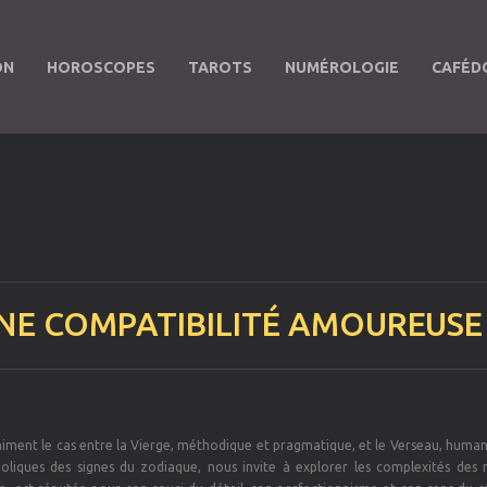
ON
HOROSCOPES
TAROTS
NUMÉROLOGIE
CAFÉD
 UNE COMPATIBILITÉ AMOUREUS
vraiment le cas entre la Vierge, méthodique et pragmatique, et le Verseau, human
boliques des signes du zodiaque, nous invite à explorer les complexités des r