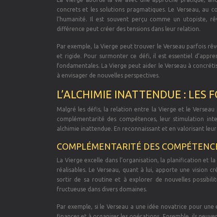
concrets et les solutions pragmatiques. Le Verseau, au co
l’humanité. Il est souvent perçu comme un utopiste, rê
différence peut créer des tensions dans leur relation.
Par exemple, la Vierge peut trouver le Verseau parfois rêv
et rigide. Pour surmonter ce défi, il est essentiel d’appre
fondamentales. La Vierge peut aider le Verseau à concrétise
à envisager de nouvelles perspectives.
L’ALCHIMIE INATTENDUE : LES 
Malgré les défis, la relation entre la Vierge et le Versea
complémentarité des compétences, leur stimulation intel
alchimie inattendue. En reconnaissant et en valorisant leurs
COMPLÉMENTARITÉ DES COMPÉTENC
La Vierge excelle dans l’organisation, la planification et la
réalisables. Le Verseau, quant à lui, apporte une vision c
sortir de sa routine et à explorer de nouvelles possibi
fructueuse dans divers domaines.
Par exemple, si le Verseau a une idée novatrice pour une en
finances et à organiser les opérations. Ensemble, ils peuve