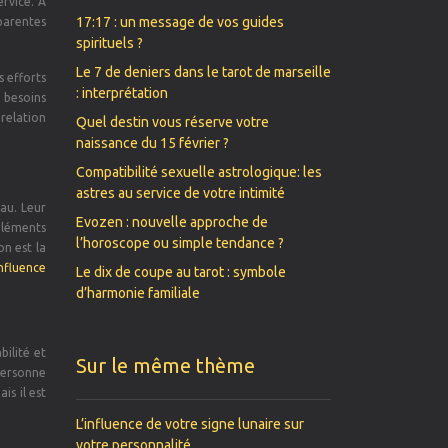
rvice. À
17:17 : un message de vos guides
pparentes
spirituels ?
Le 7 de deniers dans le tarot de marseille
s efforts
: interprétation
 besoins
relation
Quel destin vous réserve votre
naissance du 15 février ?
Compatibilité sexuelle astrologique: les
astres au service de votre intimité
eau. Leur
Evozen : nouvelle approche de
 éléments
l’horoscope ou simple tendance ?
on est la
nfluence
Le dix de coupe au tarot : symbole
d’harmonie familiale
ilité et
Sur le même thème
personne
is il est
L’influence de votre signe lunaire sur
votre personnalité