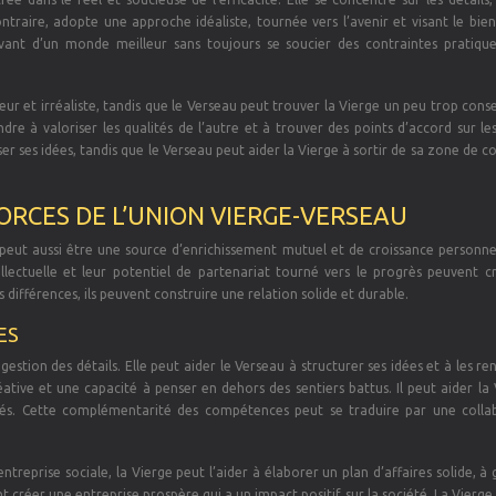
ntraire, adopte une approche idéaliste, tournée vers l’avenir et visant le bie
vant d’un monde meilleur sans toujours se soucier des contraintes pratique
eur et irréaliste, tandis que le Verseau peut trouver la Vierge un peu trop cons
ndre à valoriser les qualités de l’autre et à trouver des points d’accord sur le
r ses idées, tandis que le Verseau peut aider la Vierge à sortir de sa zone de c
FORCES DE L’UNION VIERGE-VERSEAU
u peut aussi être une source d’enrichissement mutuel et de croissance personne
lectuelle et leur potentiel de partenariat tourné vers le progrès peuvent c
 différences, ils peuvent construire une relation solide et durable.
ES
 gestion des détails. Elle peut aider le Verseau à structurer ses idées et à les re
réative et une capacité à penser en dehors des sentiers battus. Il peut aider la
lités. Cette complémentarité des compétences peut se traduire par une colla
treprise sociale, la Vierge peut l’aider à élaborer un plan d’affaires solide, à 
nt créer une entreprise prospère qui a un impact positif sur la société. La Vierg