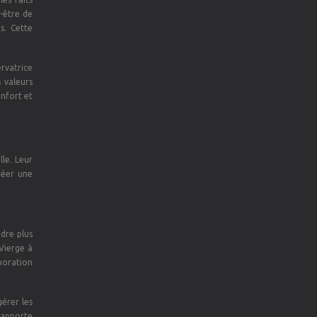
n-être de
s. Cette
ervatrice
s valeurs
onfort et
lle. Leur
réer une
ndre plus
 Vierge à
boration
gérer les
e apporte