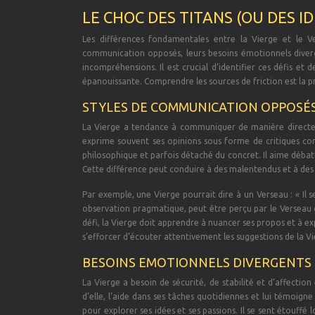
LE CHOC DES TITANS (OU DES ID
Les différences fondamentales entre la Vierge et le Ve
communication opposés, leurs besoins émotionnels diverg
incompréhensions. Il est crucial d’identifier ces défis et
épanouissante. Comprendre les sources de friction est la 
STYLES DE COMMUNICATION OPPOSÉ
La Vierge a tendance à communiquer de manière directe, pr
exprime souvent ses opinions sous forme de critiques con
philosophique et parfois détaché du concret. Il aime débat
Cette différence peut conduire à des malentendus et à des 
Par exemple, une Vierge pourrait dire à un Verseau : « Il se
observation pragmatique, peut être perçu par le Verseau 
défi, la Vierge doit apprendre à nuancer ses propos et à e
s’efforcer d’écouter attentivement les suggestions de la V
BESOINS EMOTIONNELS DIVERGENTS
La Vierge a besoin de sécurité, de stabilité et d’affectio
d’elle, l’aide dans ses tâches quotidiennes et lui témoigne
pour explorer ses idées et ses passions. Il se sent étouff