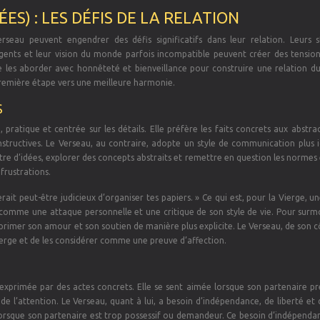
ÉES) : LES DÉFIS DE LA RELATION
rseau peuvent engendrer des défis significatifs dans leur relation. Leurs s
ents et leur vision du monde parfois incompatible peuvent créer des tension
 de les aborder avec honnêteté et bienveillance pour construire une relation d
première étape vers une meilleure harmonie.
S
atique et centrée sur les détails. Elle préfère les faits concrets aux abstrac
structives. Le Verseau, au contraire, adopte un style de communication plus id
tre d’idées, explorer des concepts abstraits et remettre en question les normes 
frustrations.
rait peut-être judicieux d’organiser tes papiers. » Ce qui est, pour la Vierge, u
comme une attaque personnelle et une critique de son style de vie. Pour surm
xprimer son amour et son soutien de manière plus explicite. Le Verseau, de son c
ierge et de les considérer comme une preuve d’affection.
n exprimée par des actes concrets. Elle se sent aimée lorsque son partenaire p
 de l’attention. Le Verseau, quant à lui, a besoin d’indépendance, de liberté et
é lorsque son partenaire est trop possessif ou demandeur. Ce besoin d’indépend