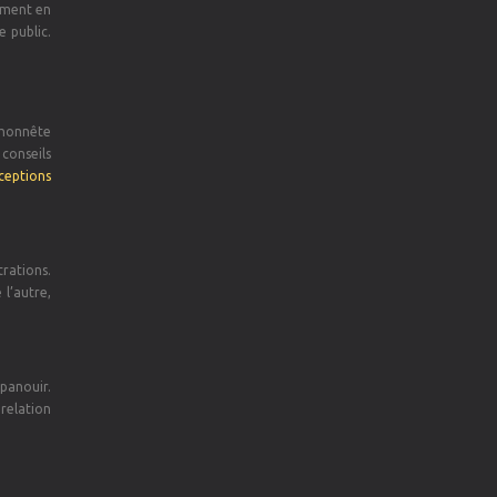
nement en
e public.
n honnête
 conseils
ceptions
trations.
 l’autre,
épanouir.
 relation