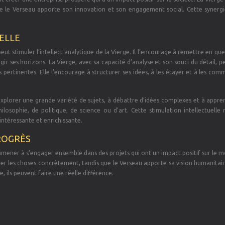
ue le Verseau apporte son innovation et son engagement social. Cette synergi
ELLE
peut stimuler l’intellect analytique de la Vierge. Il l’encourage à remettre en que
gir ses horizons. La Vierge, avec sa capacité d’analyse et son souci du détail, p
s pertinentes. Elle l’encourage à structurer ses idées, à les étayer et à les co
explorer une grande variété de sujets, à débattre d’idées complexes et à appre
ilosophie, de politique, de science ou d’art. Cette stimulation intellectuelle
 intéressante et enrichissante.
ROGRÈS
mener à s’engager ensemble dans des projets qui ont un impact positif sur le m
rer les choses concrètement, tandis que le Verseau apporte sa vision humanitai
, ils peuvent faire une réelle différence.