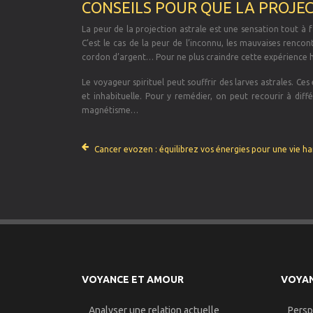
CONSEILS POUR QUE LA PROJE
La peur de la projection astrale est une sensation tout à 
C’est le cas de la peur de l’inconnu, les mauvaises rencon
cordon d’argent… Pour ne plus craindre cette expérience ho
Le voyageur spirituel peut souffrir des larves astrales. C
et inhabituelle. Pour y remédier, on peut recourir à diffé
magnétisme…
Cancer evozen : équilibrez vos énergies pour une vie 
VOYANCE ET AMOUR
VOYAN
Analyser une relation actuelle
Persp