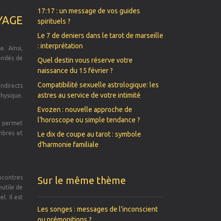
17:17 : un message de vos guides
YAGE
spirituels ?
Le 7 de deniers dans le tarot de marseille
: interprétation
. Ainsi,
fondés de
Quel destin vous réserve votre
naissance du 15 février ?
Compatibilité sexuelle astrologique: les
indirects
astres au service de votre intimité
physique.
Evozen : nouvelle approche de
l’horoscope ou simple tendance ?
l permet
mbres et
Le dix de coupe au tarot : symbole
d’harmonie familiale
ncontres
Sur le même thème
nutile de
. Il est
Les songes : messages de l’inconscient
ou prémonitions ?