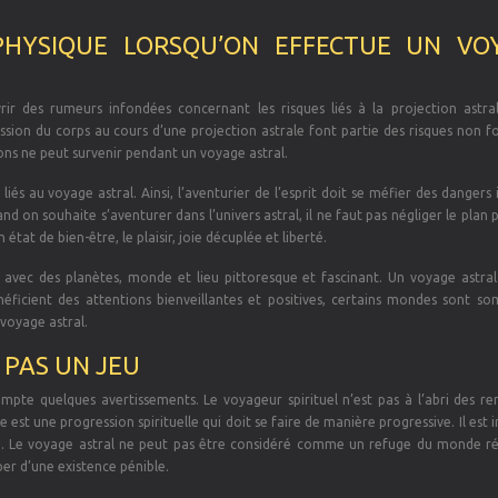
PHYSIQUE LORSQU’ON EFFECTUE UN VO
ir des rumeurs infondées concernant les risques liés à la projection astrale
ession du corps au cours d’une projection astrale font partie des risques non 
ions ne peut survenir pendant un voyage astral.
liés au voyage astral. Ainsi, l’aventurier de l’esprit doit se méfier des dangers 
 on souhaite s’aventurer dans l’univers astral, il ne faut pas négliger le plan 
tat de bien-être, le plaisir, joie décuplée et liberté.
 avec des planètes, monde et lieu pittoresque et fascinant. Un voyage astra
énéficient des attentions bienveillantes et positives, certains mondes sont so
 voyage astral.
 PAS UN JEU
mpte quelques avertissements. Le voyageur spirituel n’est pas à l’abri des re
 est une progression spirituelle qui doit se faire de manière progressive. Il est i
e. Le voyage astral ne peut pas être considéré comme un refuge du monde réel
per d’une existence pénible.