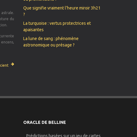
Que signifie vraiment l’heure miroir 3h21
 astrale.
?
upture du
La turquoise : vertus protectrices et
tion.
apaisantes
écurrente
La lune de sang : phénomène
, encens,
astronomique ou présage ?
cient
ORACLE DE BELLINE
Prédictions basées sur un jeu de cartes