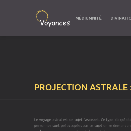
MÉDIUMNITÉ
DIVINATI
PROJECTION ASTRALE 
Le voyage astral est un sujet fascinant. Ce type d’expéditi
personnes sont préoccupées par ce sujet en se demandant 