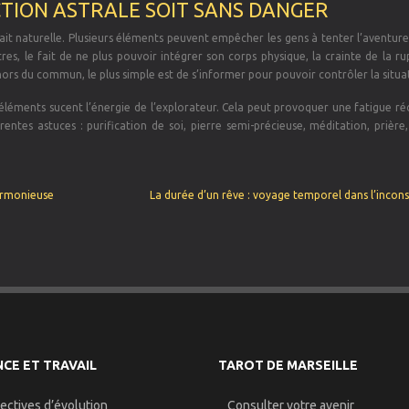
CTION ASTRALE SOIT SANS DANGER
fait naturelle. Plusieurs éléments peuvent empêcher les gens à tenter l’aventure
tres, le fait de ne plus pouvoir intégrer son corps physique, la crainte de la r
rs du commun, le plus simple est de s’informer pour pouvoir contrôler la situa
es éléments sucent l’énergie de l’explorateur. Cela peut provoquer une fatigue r
rentes astuces : purification de soi, pierre semi-précieuse, méditation, prière
harmonieuse
La durée d’un rêve : voyage temporel dans l’incons
CE ET TRAVAIL
TAROT DE MARSEILLE
ectives d’évolution
Consulter votre avenir