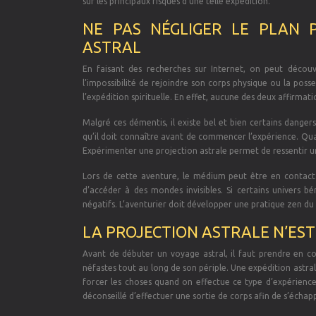
sur les principaux risques d’une telle expédition.
NE PAS NÉGLIGER LE PLAN 
ASTRAL
En faisant des recherches sur Internet, on peut découvr
l’impossibilité de rejoindre son corps physique ou la poss
l’expédition spirituelle. En effet, aucune des deux affirmat
Malgré ces démentis, il existe bel et bien certains dangers 
qu’il doit connaître avant de commencer l’expérience. Quand
Expérimenter une projection astrale permet de ressentir un é
Lors de cette aventure, le médium peut être en contact
d’accéder à des mondes invisibles. Si certains univers b
négatifs. L’aventurier doit développer une pratique zen du
LA PROJECTION ASTRALE N’EST
Avant de débuter un voyage astral, il faut prendre en co
néfastes tout au long de son périple. Une expédition astrale
forcer les choses quand on effectue ce type d’expérienc
déconseillé d’effectuer une sortie de corps afin de s’échap