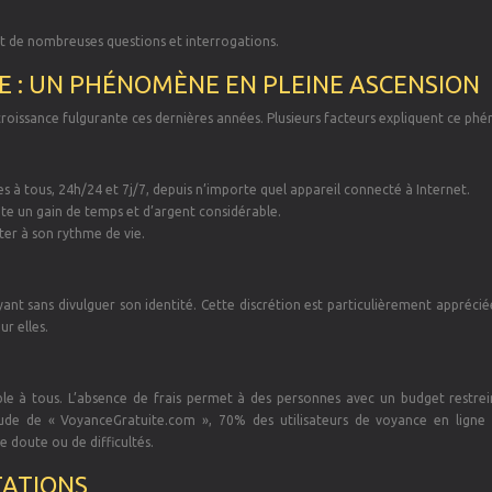
nt de nombreuses questions et interrogations.
E : UN PHÉNOMÈNE EN PLEINE ASCENSION
croissance fulgurante ces dernières années. Plusieurs facteurs expliquent ce p
es à tous, 24h/24 et 7j/7, depuis n’importe quel appareil connecté à Internet.
nte un gain de temps et d’argent considérable.
ter à son rythme de vie.
yant sans divulguer son identité. Cette discrétion est particulièrement apprécié
r elles.
ble à tous. L’absence de frais permet à des personnes avec un budget restrei
ude de « VoyanceGratuite.com », 70% des utilisateurs de voyance en ligne 
 doute ou de difficultés.
TATIONS