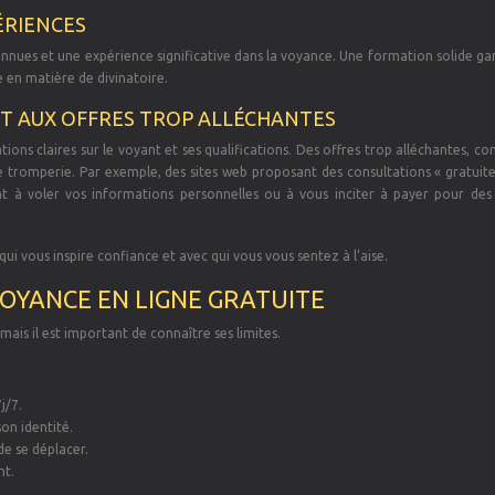
PÉRIENCES
nnues et une expérience significative dans la voyance. Une formation solide ga
 en matière de divinatoire.
ET AUX OFFRES TROP ALLÉCHANTES
ions claires sur le voyant et ses qualifications. Des offres trop alléchantes, 
de tromperie. Par exemple, des sites web proposant des consultations « gratuit
t à voler vos informations personnelles ou à vous inciter à payer pour des 
ui vous inspire confiance et avec qui vous vous sentez à l’aise.
VOYANCE EN LIGNE GRATUITE
mais il est important de connaître ses limites.
j/7.
son identité.
de se déplacer.
nt.