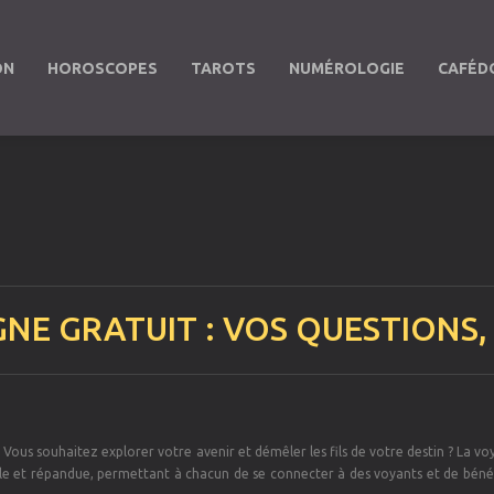
ON
HOROSCOPES
TAROTS
NUMÉROLOGIE
CAFÉD
GNE GRATUIT : VOS QUESTIONS
 Vous souhaitez explorer votre avenir et démêler les fils de votre destin ? La v
ble et répandue, permettant à chacun de se connecter à des voyants et de bénéf