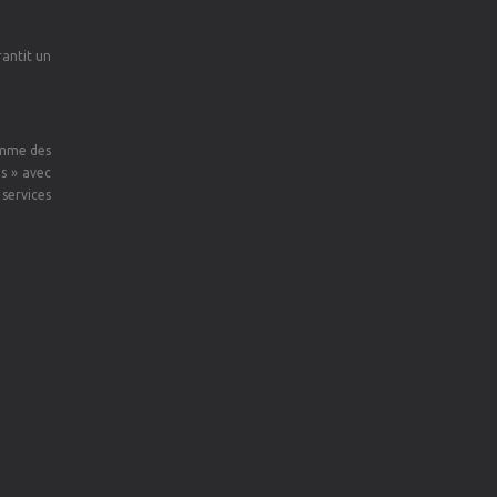
rantit un
comme des
es » avec
services