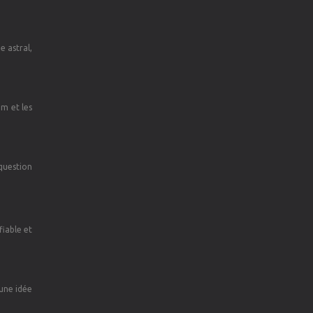
e astral,
om et les
 question
fiable et
 une idée