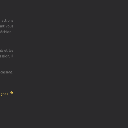
 actions
ant vous
écision.
ls et les
sion, il
acassent.
ignes