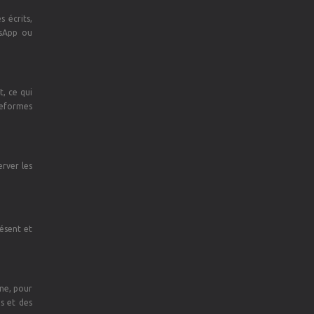
 écrits,
tsApp ou
t, ce qui
teformes
erver les
résent et
ine, pour
s et des