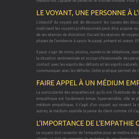
médium est capable de pénétrer le monde invisible. Pour y 
LE VOYANT, UNE PERSONNE À L
L’objectif du voyant est de découvrir les causes des blo
maîtrisent les voyants professionnels peut être acquise ou
de ses séances de divination. Durant les séances de voyance, 
phases de l’existence à savoir le passé, présent et avenir. 
Il peut s’agir de noms, photos, numéros de téléphone, da
la situation sentimentale et socioprofessionnelle des pers
contact avec les esprits des défunts et les esprits naturels 
communiquer avec les défunts. Cette pratique permet de rég
FAIRE APPEL À UN MÉDIUM EM
La particularité des empathes est qu’ils ont l’habitude de
empathique est facilement émue, hypersensible, elle se p
médium empathique, il s’agit d’un voyant qui ressent la 
autres, le médium assimile la peine du client comme s’il s’a
L’IMPORTANCE DE L’EMPATHIE
Le voyant doit ressentir de l’empathie pour se mettre à la
clients. Le fait de ressentir le mal-être de ses clients p