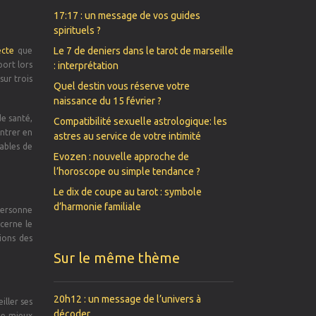
17:17 : un message de vos guides
spirituels ?
Le 7 de deniers dans le tarot de marseille
ecte
que
port lors
: interprétation
sur trois
Quel destin vous réserve votre
naissance du 15 février ?
e santé,
Compatibilité sexuelle astrologique: les
entrer en
astres au service de votre intimité
pables de
Evozen : nouvelle approche de
l’horoscope ou simple tendance ?
Le dix de coupe au tarot : symbole
d’harmonie familiale
 personne
cerne le
ions des
Sur le même thème
20h12 : un message de l’univers à
iller ses
décoder
 de mieux