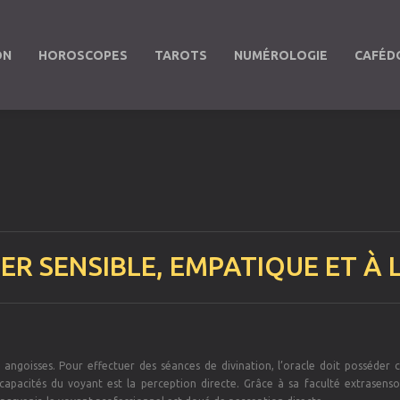
ON
HOROSCOPES
TAROTS
NUMÉROLOGIE
CAFÉD
ER SENSIBLE, EMPATIQUE ET À 
angoisses. Pour effectuer des séances de divination, l’oracle doit posséder c
s capacités du voyant est la perception directe. Grâce à sa faculté extrasensor