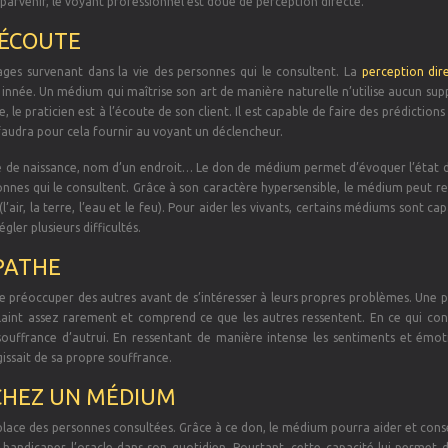
parvenir, le voyant professionnel est doué de perception directe.
’ÉCOUTE
cages survenant dans la vie des personnes qui le consultent. La
perception dir
 innée. Un médium qui maîtrise son art de manière naturelle n’utilise aucun sup
le praticien est à l’écoute de son client. Il est capable de faire des prédictions 
Il faudra pour cela fournir au voyant un déclencheur.
te de naissance, nom d’un endroit… Le don de médium permet d’évoquer l’état d
onnes qui le consultent. Grâce à son caractère hypersensible, le médium peut r
(l’air, la terre, l’eau et le feu). Pour aider les vivants, certains médiums sont ca
ler plusieurs difficultés.
PATHE
 se préoccuper des autres avant de s’intéresser à leurs propres problèmes. Une
laint assez rarement et comprend ce que les autres ressentent. En ce qui con
souffrance d’autrui. En ressentant de manière intense les sentiments et émot
gissait de sa propre souffrance.
 CHEZ UN MÉDIUM
 place des personnes consultées. Grâce à ce don, le médium pourra aider et conse
eut handicaper l’oracle dans son quotidien. Pourtant, cette capacité lui permet