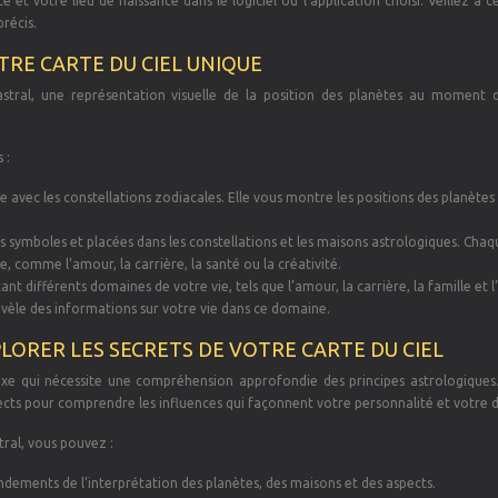
 et votre lieu de naissance dans le logiciel ou l’application choisi. Veillez à c
récis.
TRE CARTE DU CIEL UNIQUE
astral, une représentation visuelle de la position des planètes au moment 
 :
e avec les constellations zodiacales. Elle vous montre les positions des planètes
es symboles et placées dans les constellations et les maisons astrologiques. Chaq
, comme l’amour, la carrière, la santé ou la créativité.
 différents domaines de votre vie, tels que l’amour, la carrière, la famille et l
vèle des informations sur votre vie dans ce domaine.
LORER LES SECRETS DE VOTRE CARTE DU CIEL
xe qui nécessite une compréhension approfondie des principes astrologiques. I
spects pour comprendre les influences qui façonnent votre personnalité et votre 
ral, vous pouvez :
fondements de l’interprétation des planètes, des maisons et des aspects.