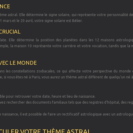
ANCE
ème astral. Elle détermine le signe solaire, qui représente votre personnalité d
 mars et le 20 avril, votre signe solaire est Bélier.
 CRUCIAL
ate. Elle détermine la position des planètes dans les 12 maisons astrologiq
emple, la maison 10 représente votre carrière et votre vocation, tandis que la
AVEC LE MONDE
dans les constellations zodiacales, ce qui affecte votre perspective du monde 
 si vous êtes né à Paris, vous aurez un thème astral différent de quelqu’un né 
iable pour retrouver votre date, heure et lieu de naissance.
uvez rechercher des documents familiaux tels que des registres d’hôpital, des reg
e naissance, il est possible de faire un rectificatif astrologique avec un astrolog
LCULER VOTRE THÈME ASTRAL