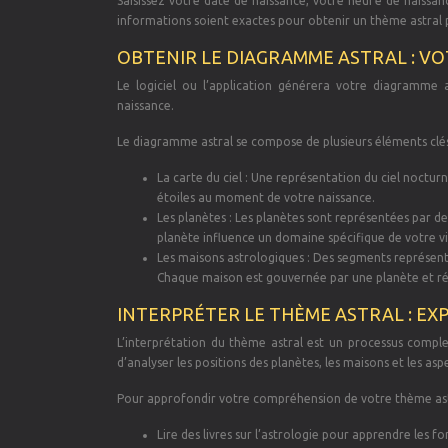
Saisissez votre date de naissance, votre heure de naissance
informations soient exactes pour obtenir un thème astral p
OBTENIR LE DIAGRAMME ASTRAL : VO
Le logiciel ou l’application générera votre diagramme 
naissance.
Le diagramme astral se compose de plusieurs éléments clés
La carte du ciel : Une représentation du ciel nocturn
étoiles au moment de votre naissance.
Les planètes : Les planètes sont représentées par d
planète influence un domaine spécifique de votre vie
Les maisons astrologiques : Des segments représentant
Chaque maison est gouvernée par une planète et ré
INTERPRÉTER LE THÈME ASTRAL : EXP
L’interprétation du thème astral est un processus comple
d’analyser les positions des planètes, les maisons et les a
Pour approfondir votre compréhension de votre thème ast
Lire des livres sur l’astrologie pour apprendre les 