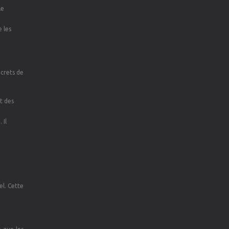
le
e les
ecrets de
t des
 Il
el. Cette