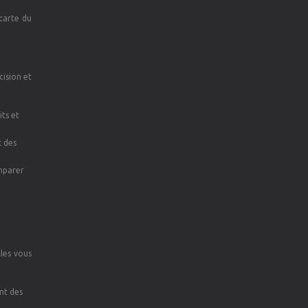
carte du
cision et
its et
t des
omparer
lles vous
nt des