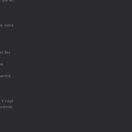
e que les
de votre
 et des
ue
’amitié.
l s’agit
destinée.