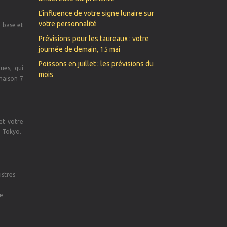
L’influence de votre signe lunaire sur
votre personnalité
e base et
Prévisions pour les taureaux : votre
journée de demain, 15 mai
Poissons en juillet : les prévisions du
ues, qui
mois
 maison 7
et votre
à Tokyo.
istres
ue