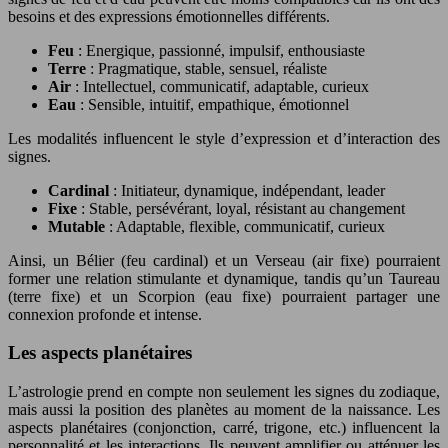
besoins et des expressions émotionnelles différents.
Feu
: Energique, passionné, impulsif, enthousiaste
Terre
: Pragmatique, stable, sensuel, réaliste
Air
: Intellectuel, communicatif, adaptable, curieux
Eau
: Sensible, intuitif, empathique, émotionnel
Les modalités influencent le style d’expression et d’interaction des
signes.
Cardinal
: Initiateur, dynamique, indépendant, leader
Fixe
: Stable, persévérant, loyal, résistant au changement
Mutable
: Adaptable, flexible, communicatif, curieux
Ainsi, un Bélier (feu cardinal) et un Verseau (air fixe) pourraient
former une relation stimulante et dynamique, tandis qu’un Taureau
(terre fixe) et un Scorpion (eau fixe) pourraient partager une
connexion profonde et intense.
Les aspects planétaires
L’astrologie prend en compte non seulement les signes du zodiaque,
mais aussi la position des planètes au moment de la naissance. Les
aspects planétaires (conjonction, carré, trigone, etc.) influencent la
personnalité et les interactions. Ils peuvent amplifier ou atténuer les