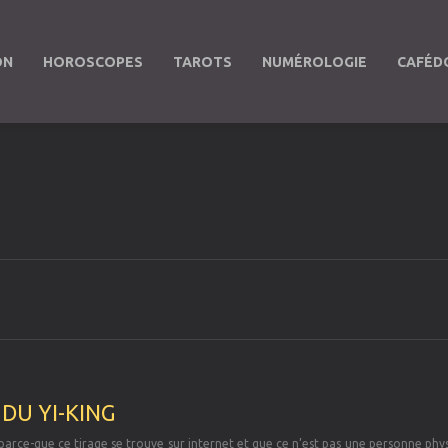
ON
HOROSCOPES
TAROTS
NUMÉROLOGIE
CAFÉD
 DU YI-KING
s parce-que ce tirage se trouve sur internet et que ce n’est pas une personne phy