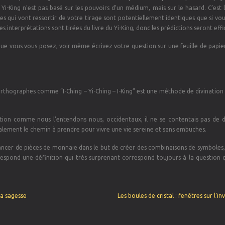
e Yi-King n’est pas basé sur les pouvoirs d’un médium, mais sur le hasard. C’est 
 qui vont ressortir de votre tirage sont potentiellement identiques que si vou
 interprétations sont tirées du livre du Yi-King, donc les prédictions seront effi
 que vous vous posez, voir même écrivez votre question sur une feuille de papie
orthographes comme “I-Ching – Yi-Ching – I-King” est une méthode de divination
ation comme nous l’entendons nous, occidentaux, il ne se contentais pas de d
également le chemin à prendre pour vivre une vie sereine et sans embuches.
lancer de pièces de monnaie dans le but de créer des combinaisons de symboles,
pond une définition qui très surprenant correspond toujours à la question 
la sagesse
Les boules de cristal : fenêtres sur l’inv